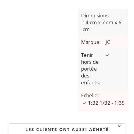
Dimensions:
14 cm x 7 cm x 6
cm
Marque:
JC
Tenir
hors de
portée
des
enfants:
Echelle:
1:32 1/32 - 1:35
LES CLIENTS ONT AUSSI ACHETÉ