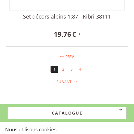
Set décors alpins 1:87 - Kibri 38111
19,76
€
(TTC)
PREV
1
2
3
4
SUIVANT
CATALOGUE
Nous utilisons cookies.
© 2024-2026 Simtech. Propulsé par
CS-Cart - Shopping Cart Software