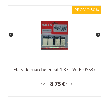
PROMO 30%
Etals de marché en kit 1:87 - Wills 0SS37
8,75
€
12,50
€
(TTC)