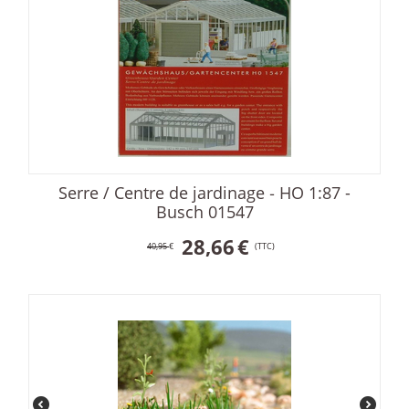
Serre / Centre de jardinage ‐ HO 1:87 -
Busch 01547
28,66
€
40,95
€
(TTC)