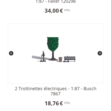
1:87 - Faller 120298
34,00
€
(TTC)
2 Trottinettes électriques - 1:87 - Busch
7867
18,76
€
(TTC)