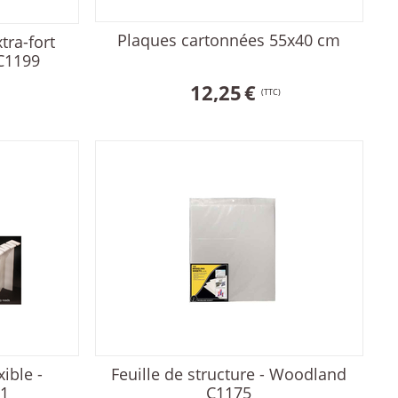
Plaques cartonnées 55x40 cm
tra-fort
C1199
12,25
€
(TTC)
ible -
Feuille de structure - Woodland
1
C1175