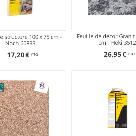
Feuille de décor Granit 
de structure 100 x 75 cm -
cm - Heki 351
Noch 60833
26,95
€
17,20
€
(TTC)
(TTC)