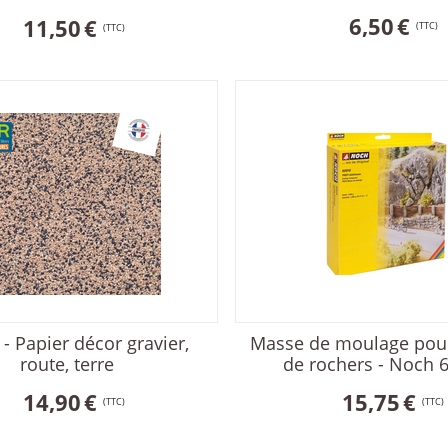
6,50
€
11,50
€
(TTC)
(TTC)
 - Papier décor gravier,
Masse de moulage pou
route, terre
de rochers - Noch 
14,90
€
15,75
€
(TTC)
(TTC)