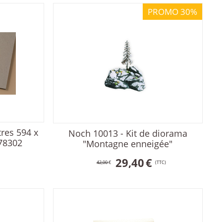
PROMO 30%
res 594 x
Noch 10013 - Kit de diorama
78302
"Montagne enneigée"
29,40
€
42,00
€
(TTC)