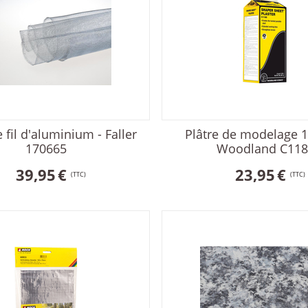
 fil d'aluminium - Faller
Plâtre de modelage 1
170665
Woodland C118
39,95
€
23,95
€
(TTC)
(TTC)