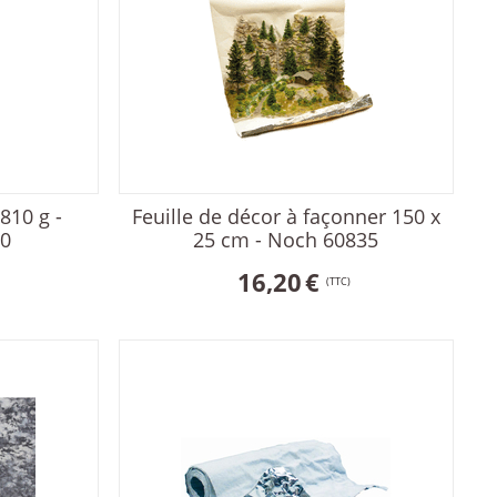
810 g -
Feuille de décor à façonner 150 x
0
25 cm - Noch 60835
16,20
€
(TTC)