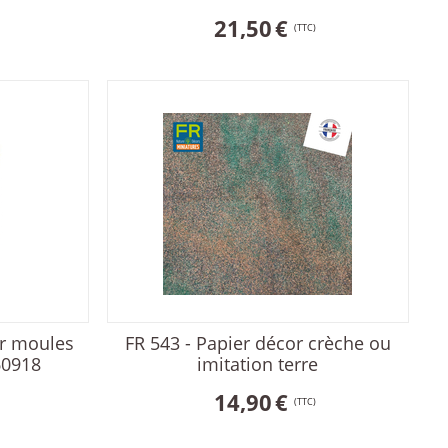
21,50
€
(TTC)
r moules
FR 543 - Papier décor crèche ou
60918
imitation terre
14,90
€
(TTC)