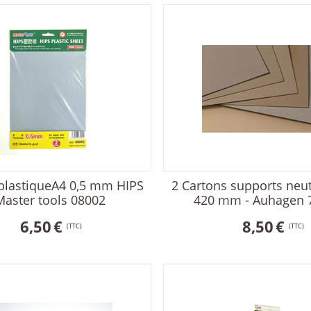
 plastiqueA4 0,5 mm HIPS
2 Cartons supports neut
Master tools 08002
420 mm - Auhagen 
6,50
€
8,50
€
(TTC)
(TTC)