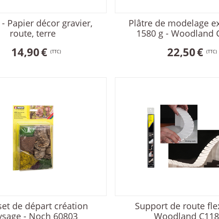
 - Papier décor gravier,
Plâtre de modelage ex
route, terre
1580 g - Woodland 
14,90
€
22,50
€
(TTC)
(TTC)
set de départ création
Support de route flex
ysage - Noch 60803
Woodland C118