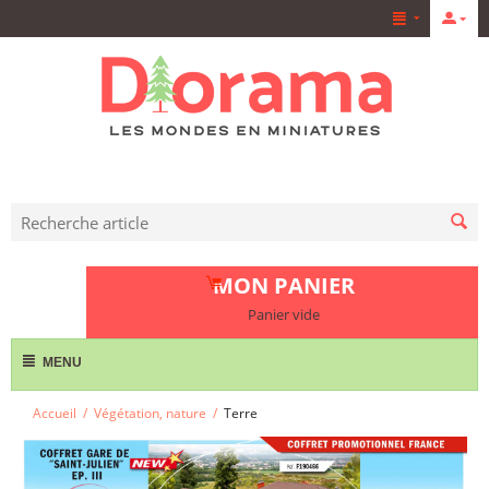
MON PANIER
Panier vide
MENU
Accueil
/
Végétation, nature
/
Terre