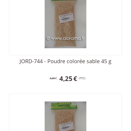
JORD-744 - Poudre colorée sable 45 g
4,25
€
5,00
€
(TTC)