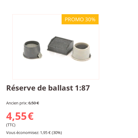
PROMO 30%
Réserve de ballast 1:87
Ancien prix:
6,50
€
4,55
€
(TTC)
Vous économisez:
1,95
€
(
30
%)