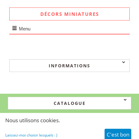
DÉCORS MINIATURES
Menu
INFORMATIONS
CATALOGUE
Nous utilisons cookies.
© 2024-2026 Simtech. Propulsé par
CS-Cart - Shopping Cart Software
C'est bon
Laissez-moi choisir lesquels : )