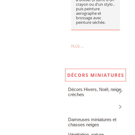
crayon ou d'un stylo ,
puis peinture
aerographe et
brossage avec
peinture séchée.
PLUS ...
DÉCORS MINIATURES
Décors Hivers, Noël, neige,
crèches
Téléphériques miniatures,
Télésièges
Dameuses miniatures et
chasses neiges
Végétation, nature