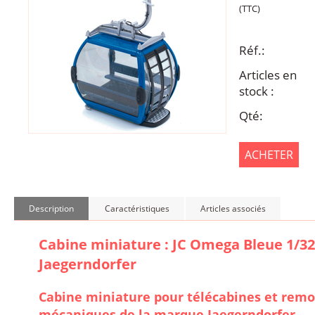
(TTC)
Réf.:
Articles en
stock :
Qté:
ACHETER
Description
Caractéristiques
Articles associés
Cabine miniature : JC Omega Bleue 1/32 
Jaegerndorfer
Cabine miniature pour télécabines et rem
mécaniques de la marque Jaegerndorfer