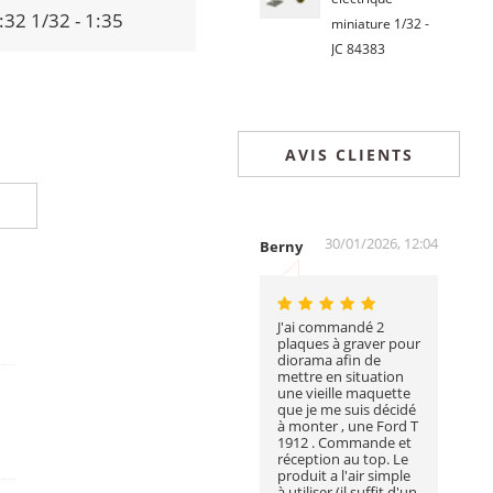
:32 1/32 - 1:35
miniature 1/32 -
JC 84383
AVIS CLIENTS
30/01/2026, 12:04
Berny
J'ai commandé 2
plaques à graver pour
diorama afin de
mettre en situation
une vieille maquette
que je me suis décidé
à monter , une Ford T
1912 . Commande et
réception au top. Le
produit a l'air simple
à utiliser (il suffit d'un