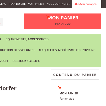
DEAU
PLAN DU SITE
VOIR PANIER
NOUS CONTACTER
Mon compte
MON PANIER
Panier vide
S
EQUIPEMENTS, ACCESSOIRES
RUCTION DES VOLUMES
MAQUETTES, MODÉLISME FERROVIAIRE
 NOCH
DESTOCKAGE -30%
CONTENU DU PANIER
dorfer
MON PANIER
Panier vide